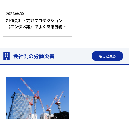
残業代請求対応
労働契約
競業避止
会社側の労働災害
法務コラム
2024.09.30
制作会社・芸能プロダクション
（エンタメ業）でよくある労務ト
ラブルと知っておくべきポイント
について弁護士が解説
会社側の労働災害
もっと見る
就業規則
会社側の労働災害
業界トピック・法改正