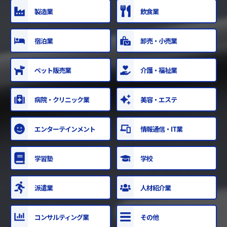
製造業
飲食業
宿泊業
卸売・小売業
ペット販売業
介護・福祉業
病院・クリニック業
美容・エステ
エンター
テインメント
情報通信・IT業
学習塾
学校
派遣業
人材紹介業
コンサルティング業
その他